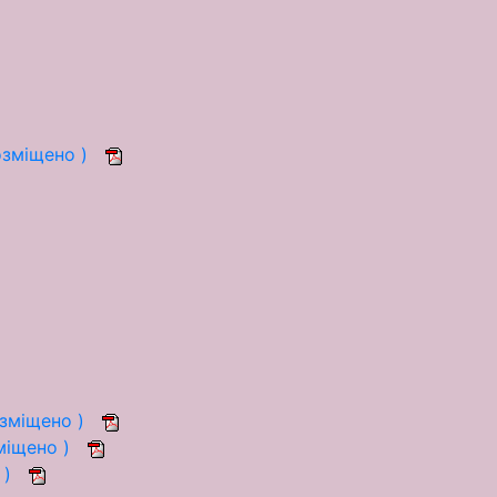
озміщено )
озміщено )
зміщено )
 )