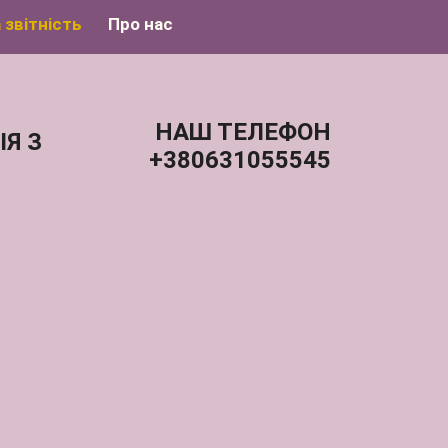
 звітність
Про нас
НАШ ТЕЛЕФОН
Я З
+380631055545