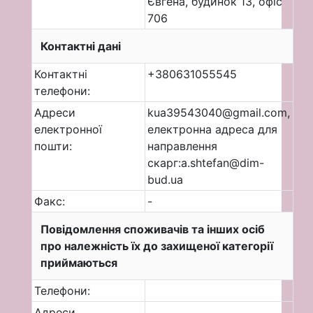
Євгена, будинок 13, офіс
706
Контактні дані
Контактні
+380631055545
телефони:
Адреси
kua39543040@gmail.com,
електронної
електронна адреса для
пошти:
направлення
скарг:a.shtefan@dim-
bud.ua
Факс:
-
Повідомлення споживачів та інших осіб
про належність їх до захищеної категорії
приймаються
Телефони:
Адреси